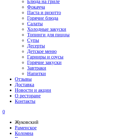
Блюда на гриле
Фокачча
Паста и ризотто
Горячие блюда
Салаты
Холодные закуски
Топинги для пиццы
Супы
Десерты
Детское меню
Гарниры и соусы
Горячие закуски
Завтраки
Напитки
Отзывы
Доставка
Новости и акции
О ресторане
Контакты
0
Жуковский
Раменское
Коломна