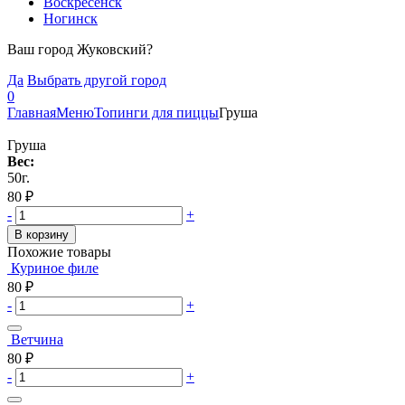
Воскресенск
Ногинск
Ваш город Жуковский?
Да
Выбрать другой город
0
Главная
Меню
Топинги для пиццы
Груша
Груша
Вес:
50г.
80
₽
-
+
В корзину
Похожие товары
Куриное филе
80
₽
-
+
Ветчина
80
₽
-
+