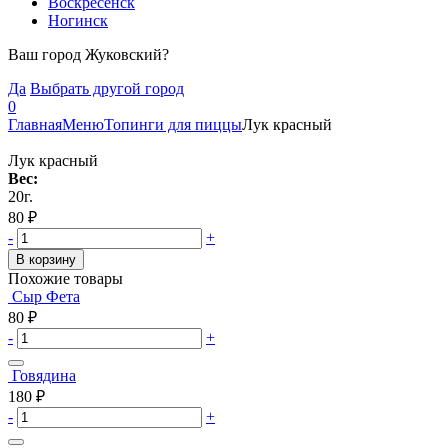
Воскресенск
Ногинск
Ваш город Жуковский?
Да
Выбрать другой город
0
Главная
Меню
Топинги для пиццы
Лук красный
Лук красный
Вес:
20г.
80
₽
-
+
В корзину
Похожие товары
Сыр Фета
80
₽
-
+
Говядина
180
₽
-
+