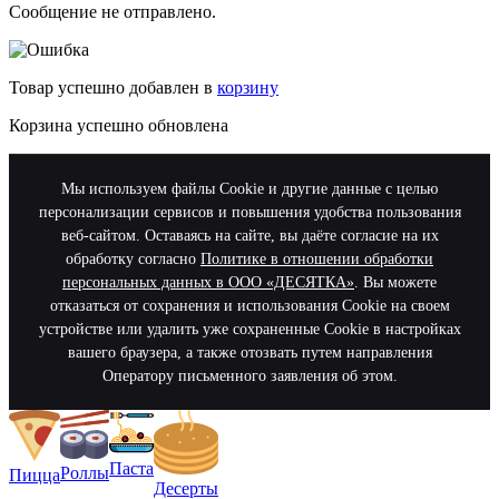
Сообщение не отправлено.
Товар успешно добавлен в
корзину
Корзина успешно обновлена
Мы используем файлы Cookie и другие данные с целью
персонализации сервисов и повышения удобства пользования
веб-сайтом. Оставаясь на сайте, вы даёте согласие на их
обработку согласно
Политике в отношении обработки
персональных данных в ООО «ДЕСЯТКА»
. Вы можете
отказаться от сохранения и использования Cookie на своем
устройстве или удалить уже сохраненные Cookie в настройках
вашего браузера, а также отозвать путем направления
Оператору письменного заявления об этом.
Паста
Роллы
Пицца
Десерты