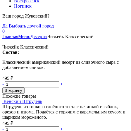
Воскресенск
Ногинск
Ваш город Жуковский?
Да
Выбрать другой город
0
Главная
Меню
Десерты
Чизкейк Классический
Чизкейк Классический
Состав:
Классический американский десерт из сливочного сыра с
добавлением сливок.
495
₽
-
+
В корзину
Похожие товары
Венский Штрудель
Штрудель из тонкого слоёного теста с начинкой из яблок,
орехов и изюма. Подаётся с горячим с карамельным соусом и
шариком мороженого.
495
₽
-
+