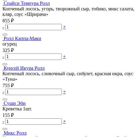
Спайси Темпура Ролл
Копченый лосось, угорь, творожный сыр, тобико, микс салата,
кляр, соус «Шрирача»
855
₽
-
+
Ролл Каппа-Маки
огурец
325
₽
-
+
Кунсей Икура Ролл
Копченый лосось, сливочный сыр, сибулет, красная икра, соус
«Туна»
755
₽
-
+
Суши Эби
Креветка 1шт.
155
₽
-
+
Микс Ролл