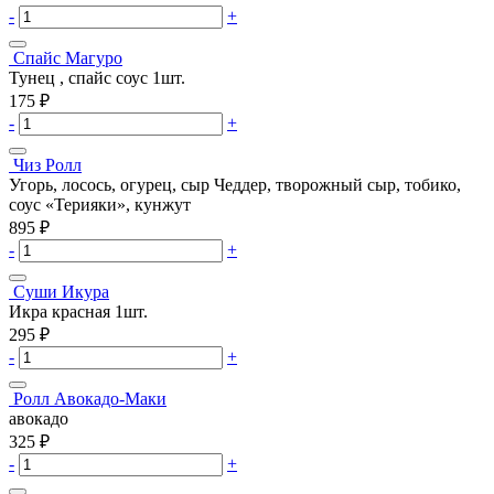
-
+
Спайс Магуро
Тунец , спайс соус 1шт.
175
₽
-
+
Чиз Ролл
Угорь, лосось, огурец, сыр Чеддер, творожный сыр, тобико,
соус «Терияки», кунжут
895
₽
-
+
Суши Икура
Икра красная 1шт.
295
₽
-
+
Ролл Авокадо-Маки
авокадо
325
₽
-
+