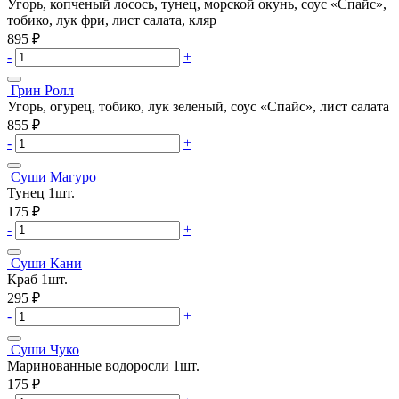
Угорь, копченый лосось, тунец, морской окунь, соус «Спайс»,
тобико, лук фри, лист салата, кляр
895
₽
-
+
Грин Ролл
Угорь, огурец, тобико, лук зеленый, соус «Спайс», лист салата
855
₽
-
+
Суши Магуро
Тунец 1шт.
175
₽
-
+
Суши Кани
Краб 1шт.
295
₽
-
+
Суши Чуко
Маринованные водоросли 1шт.
175
₽