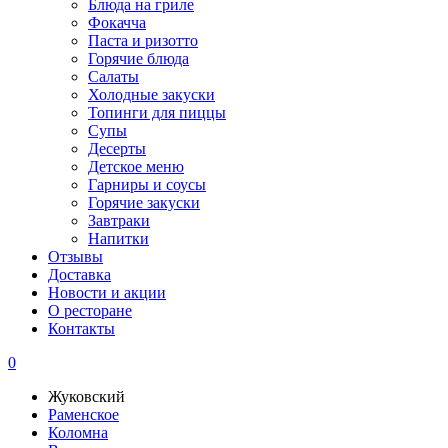
Блюда на гриле
Фокачча
Паста и ризотто
Горячие блюда
Салаты
Холодные закуски
Топинги для пиццы
Супы
Десерты
Детское меню
Гарниры и соусы
Горячие закуски
Завтраки
Напитки
Отзывы
Доставка
Новости и акции
О ресторане
Контакты
0
Жуковский
Раменское
Коломна