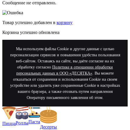
Сообщение не отправлено.
Товар успешно добавлен в
корзину
Корзина успешно обновлена
Мы используем файлы Cookie и другие данные с целью
персонализации сервисов и повышения удобства пользования
веб-сайтом. Оставаясь на сайте, вы даёте согласие на их
обработку согласно
Политике в отношении обработки
персональных данных в ООО «ДЕСЯТКА»
. Вы можете
отказаться от сохранения и использования Cookie на своем
устройстве или удалить уже сохраненные Cookie в настройках
вашего браузера, а также отозвать путем направления
Оператору письменного заявления об этом.
Паста
Роллы
Пицца
Десерты