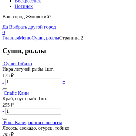
Воскресенск
Ногинск
Ваш город Жуковский?
Да
Выбрать другой город
0
Главная
Меню
Суши, роллы
Страница 2
Суши, роллы
Суши Тобико
Икра летучей рыбы 1шт.
175
₽
-
+
Спайс Кани
Краб, соус спайс 1шт.
295
₽
-
+
Ролл Калифорния с лососем
Лосось, авокадо, огурец, тобико
795
₽